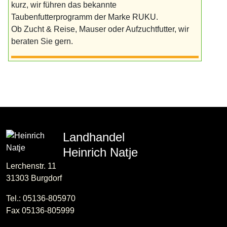
kurz, wir führen das bekannte
Taubenfutterprogramm der Marke RUKU.
Ob Zucht & Reise, Mauser oder Aufzuchtfutter, wir
beraten Sie gern.
Landhandel
Heinrich Natje
Lerchenstr. 11
31303 Burgdorf
Tel.: 05136-805970
Fax 05136-805999